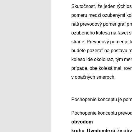
Skutočnosť, že jeden rýchlost
pomeru medzi ozubenými kol
náš prevodový pomer graf pre
ozubeného kolesa na ľavej st
strane. Prevodový pomer je te
budete pozerať na postavu m
koleso ide okolo raz, tým men
prípade, obe kolesá mali rov
v opačných smeroch.
Pochopenie konceptu je pom
Pochopenie konceptu prevodo
obvodom
kruhu. Uvedomte si, že ob