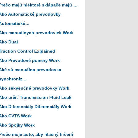
Prečo majú niektoré sklápače majú …
Ako Automatické prevodovky
Automatické…
Ako manuálnych prevodoviek Work
Ako Dual
Traction Control Explained
Ako Prevodové pomery Work
Aké sú manuálna prevodovka
synchroniz…
Ako sekvenčné prevodovky Work
Ako určiť Transmission Fluid Leak
Ako Diferenciály Diferenciály Work
Ako CVTS Work
Ako Spojky Work
Prečo moje auto, aby hlasný hrčení