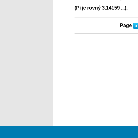
(Pi je rovný 3.14159 ...).
Page