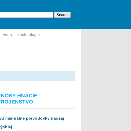
Veda
Technológie
ENOSY HNACIE
TROJENSTVO
Sú manuálne prevodovky naozaj
rýchlej…