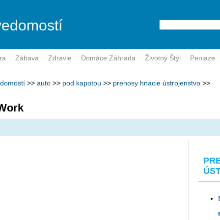
vedomostí
ra
Zábava
Zdravie
Domáce Záhrada
Životný Štýl
Peniaze
edomostí
>>
auto
>>
pod kapotou
>>
prenosy hnacie ústrojenstvo
>>
Work
PR
ÚS