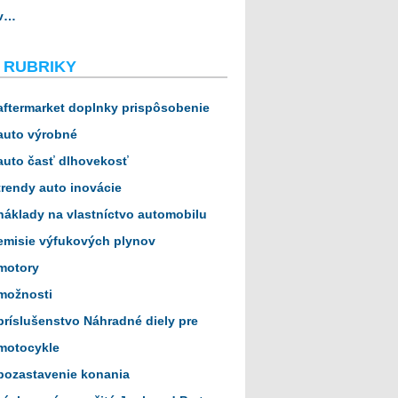
v…
 RUBRIKY
aftermarket doplnky prispôsobenie
auto výrobné
auto časť dlhovekosť
trendy auto inovácie
náklady na vlastníctvo automobilu
emisie výfukových plynov
motory
možnosti
príslušenstvo Náhradné diely pre
motocykle
pozastavenie konania