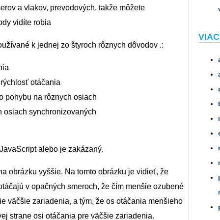
rov a vlakov, prevodových, takže môžete
dy vidíte robia
VIAC
užívané k jednej zo štyroch rôznych dôvodov .:
nia
 rýchlosť otáčania
o pohybu na rôznych osiach
h osiach synchronizovaných
JavaScript alebo je zakázaný.
 na obrázku vyššie. Na tomto obrázku je vidieť, že
 otáčajú v opačných smeroch, že čím menšie ozubené
šie väčšie zariadenia, a tým, že os otáčania menšieho
ej strane osi otáčania pre väčšie zariadenia.