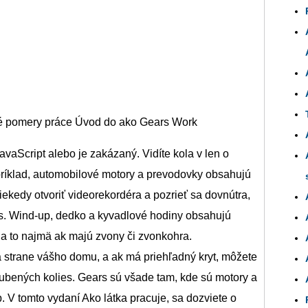
é pomery práce Úvod do ako Gears Work
vaScript alebo je zakázaný. Vidíte kola v len o
príklad, automobilové motory a prevodovky obsahujú
iekedy otvoriť videorekordéra a pozrieť sa dovnútra,
ies. Wind-up, dedko a kyvadlové hodiny obsahujú
a to najmä ak majú zvony či zvonkohra.
strane vášho domu, a ak má priehľadný kryt, môžete
zubených kolies. Gears sú všade tam, kde sú motory a
 V tomto vydaní Ako látka pracuje, sa dozviete o