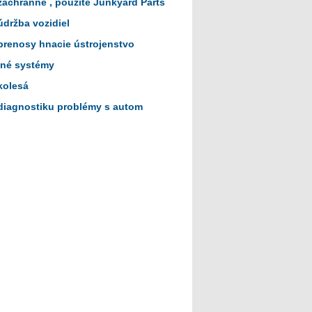
záchranné , použité Junkyard Parts
údržba vozidiel
prenosy hnacie ústrojenstvo
iné systémy
kolesá
diagnostiku problémy s autom