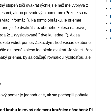
ný stupeň točí dvakrát rýchlejšie než iné vyplýva z
esami, alebo prevodovým pomerom (Pozrite sa na
 viac informácií). Na tomto obrázku, je priemer
rane je, že dvakrát z ozubeného kolesa na pravej
da 2: 1 (vyslovované " dve ku jednej "). Ak sa
ôžete vidieť pomer: Zakaždým, keď väčšie ozubené
šie ozubené koleso ide okolo dvakrát. Je vidieť, že v
naký priemer, by sa otáčajú rovnakou rýchlosťou, ale
er
vý pomer je jednoduché, ak ste pochopili poňatie
vod kruhu je rovný priemeru kružnice násobený
Pi