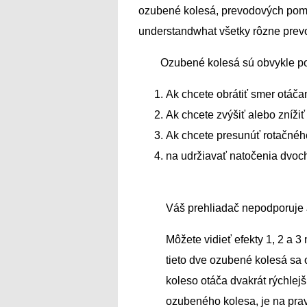
ozubené kolesá, prevodových pome
understandwhat všetky rôzne prevo
Ozubené kolesá sú obvykle po
Ak chcete obrátiť smer otáča
Ak chcete zvýšiť alebo znížiť
Ak chcete presunúť rotačnéh
na udržiavať natočenia dvoc
Váš prehliadač nepodporuje 
Môžete vidieť efekty 1, 2 a 3
tieto dve ozubené kolesá sa
koleso otáča dvakrát rýchlej
ozubeného kolesa, je na prav