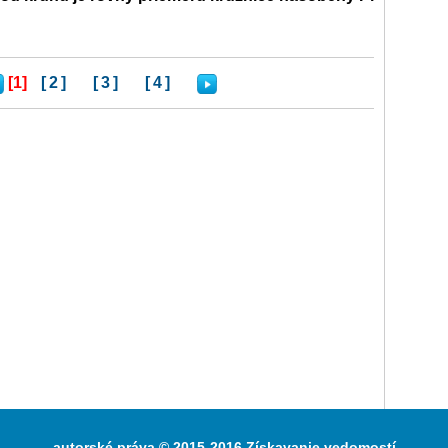
[1]
[2]
[3]
[4]
autorské práva © 2015-2016 Získavanie vedomostí